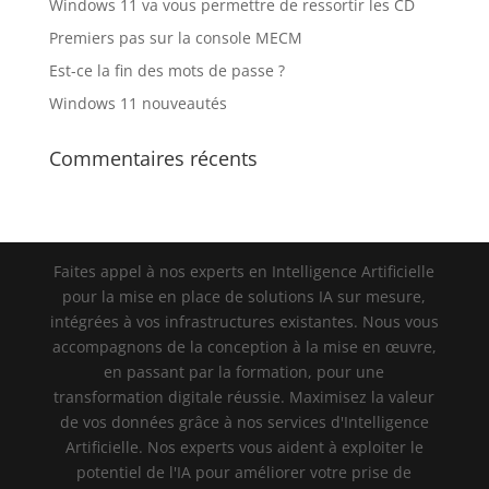
Windows 11 va vous permettre de ressortir les CD
Premiers pas sur la console MECM
Est-ce la fin des mots de passe ?
Windows 11 nouveautés
Commentaires récents
Faites appel à nos experts en Intelligence Artificielle
pour la mise en place de solutions IA sur mesure,
intégrées à vos infrastructures existantes. Nous vous
accompagnons de la conception à la mise en œuvre,
en passant par la formation, pour une
transformation digitale réussie. Maximisez la valeur
de vos données grâce à nos services d'Intelligence
Artificielle. Nos experts vous aident à exploiter le
potentiel de l'IA pour améliorer votre prise de